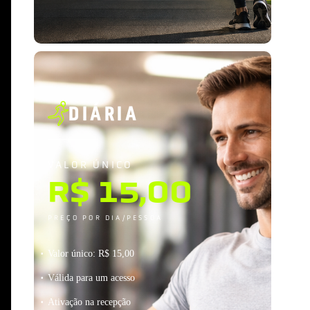
DIÁRIA
VALOR ÚNICO
R$ 15,00
PREÇO POR DIA/PESSOA
Valor único: R$ 15,00
Válida para um acesso
Ativação na recepção