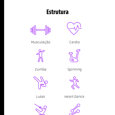
Estrutura
Musculação
Cardio
Zumba
Spinning
Lutas
Heart Dance