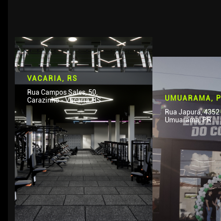
VACARIA, RS
Rua Campos Sales, 50,
UMUARAMA, 
Carazinho - Vacaria, RS
Rua Japurá, 4352 ,
Umuarama, PR