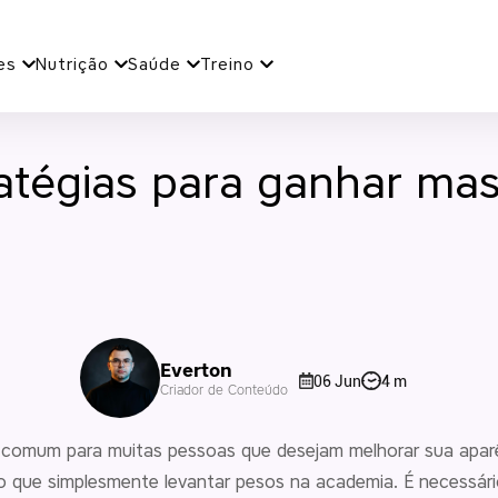
es
Nutrição
Saúde
Treino
ratégias para ganhar ma
Everton
06 Jun
4 m
Criador de Conteúdo
 comum para muitas pessoas que desejam melhorar sua aparê
o que simplesmente levantar pesos na academia. É necessár