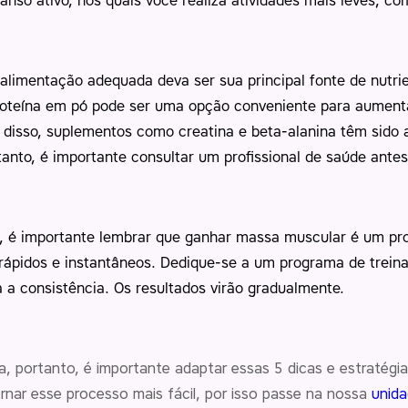
canso ativo, nos quais você realiza atividades mais leves, 
alimentação adequada deva ser sua principal fonte de nutr
oteína em pó pode ser uma opção conveniente para aumentar
m disso, suplementos como creatina e beta-alanina têm sido
anto, é importante consultar um profissional de saúde antes
, é importante lembrar que ganhar massa muscular é um pr
 rápidos e instantâneos. Dedique-se a um programa de trei
a consistência. Os resultados virão gradualmente.
, portanto, é importante adaptar essas 5 dicas e estratégi
ornar esse processo mais fácil, por isso passe na nossa
unida