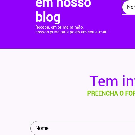
em nosso
blog
Receba, em primeira mão,
nossos principais posts em seu e-mail.
Tem i
PREENCHA O FO