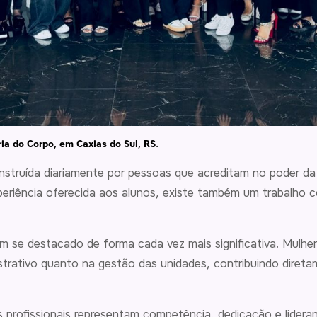
ia do Corpo, em Caxias do Sul, RS.
truída diariamente por pessoas que acreditam no poder da a
xperiência oferecida aos alunos, existe também um trabalho 
em se destacado de forma cada vez mais significativa. Mulh
strativo quanto na gestão das unidades, contribuindo diret
 profissionais representam competência, dedicação e lidera