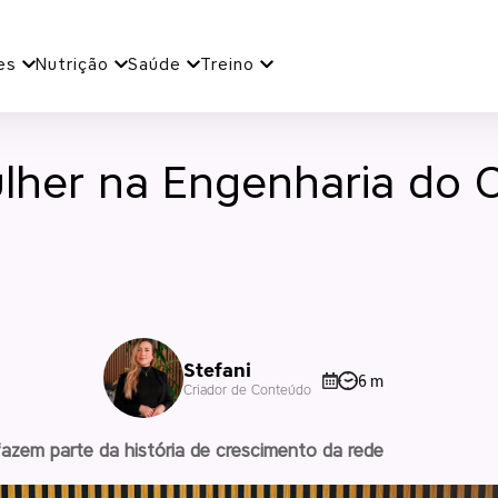
es
Nutrição
Saúde
Treino
ulher na Engenharia do 
Stefani
6 m
Criador de Conteúdo
azem parte da história de crescimento da rede