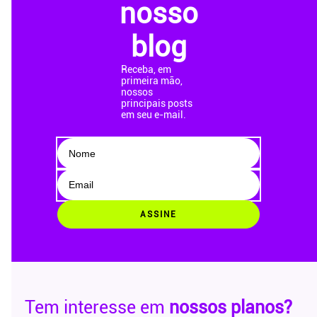
nosso
blog
Receba, em
primeira mão,
nossos
principais posts
em seu e-mail.
ASSINE
Tem interesse em
nossos planos?