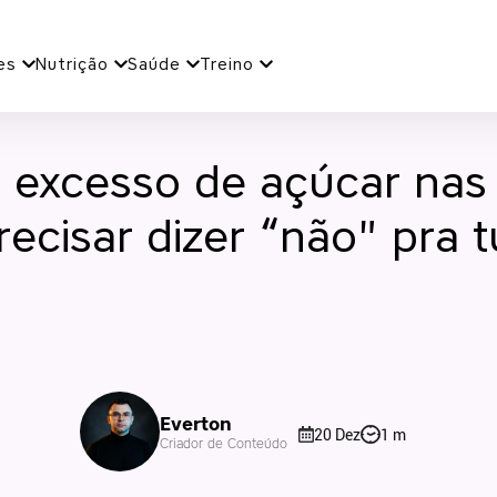
es
Nutrição
Saúde
Treino
 excesso de açúcar nas 
ecisar dizer “não" pra 
Everton
20 Dez
1 m
Criador de Conteúdo