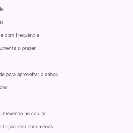
de
as
e com frequência
umenta o prazer.
e para aproveitar o sabor.
ades
ou mexendo no celular
tisfação vem com menos.