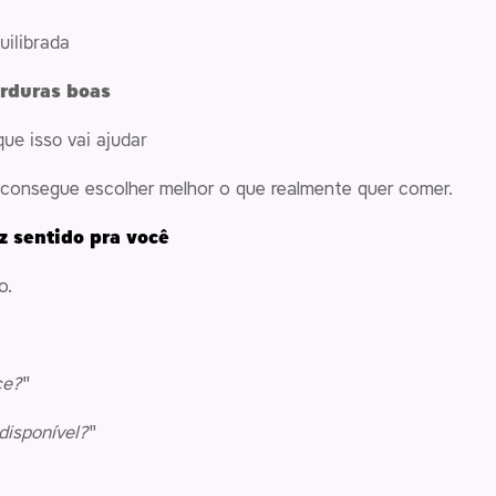
uilibrada
orduras boas
ue isso vai ajudar
onsegue escolher melhor o que realmente quer comer.
z sentido pra você
o.
ce?
"
 disponível?
"