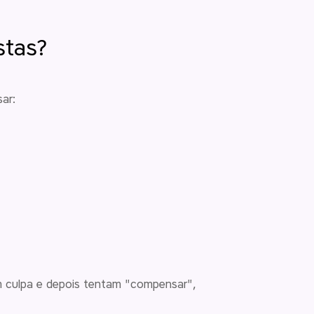
stas?
ar:
m culpa e depois tentam "compensar",