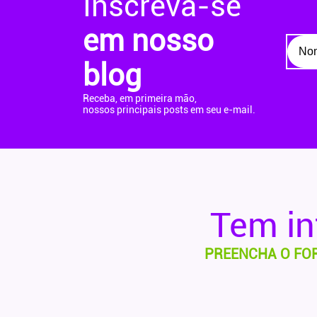
Inscreva-se
em nosso
blog
Receba, em primeira mão,
nossos principais posts em seu e-mail.
Tem i
PREENCHA O FO