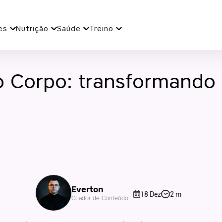
es
Nutrição
Saúde
Treino
 Corpo: transformando 
Everton
18 Dez
2 m
Criador de Conteúdo