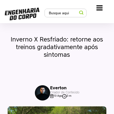
Inverno X Resfriado: retorne aos
treinos gradativamente após
sintomas
Everton
Criador de Conteúdo
10 Ago
3 m