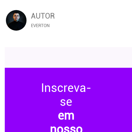
AUTOR
EVERTON
Inscreva-
se
em
nosso