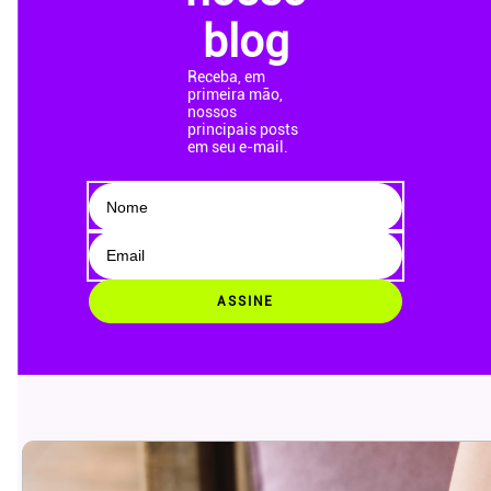
blog
Receba, em
primeira mão,
nossos
principais posts
em seu e-mail.
ASSINE