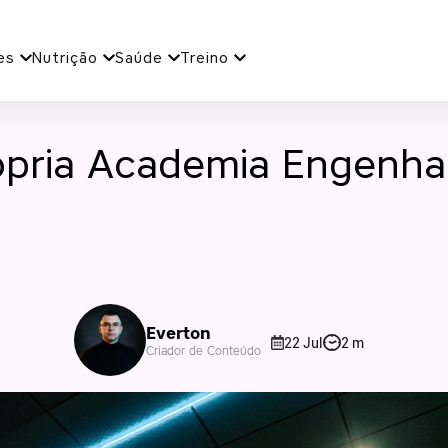
es
Nutrição
Saúde
Treino
ópria Academia Engenha
Everton
22 Jul
2 m
Criador de Conteúdo