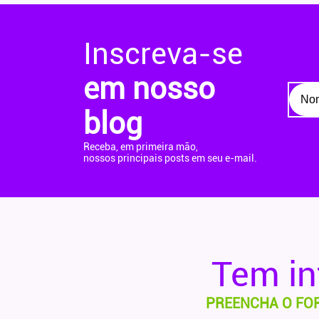
Inscreva-se
em nosso
blog
Receba, em primeira mão,
nossos principais posts em seu e-mail.
Tem i
PREENCHA O FO