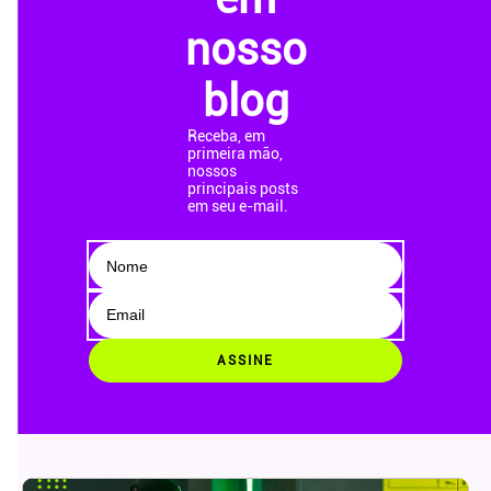
nosso
blog
Receba, em
primeira mão,
nossos
principais posts
em seu e-mail.
ASSINE