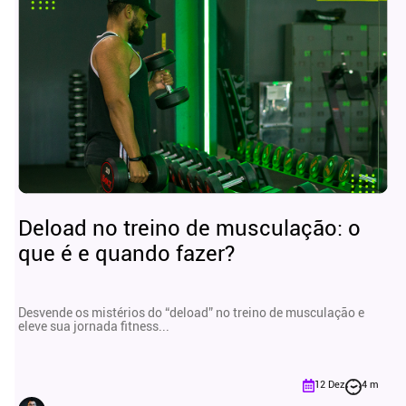
Deload no treino de musculação: o
que é e quando fazer?
Desvende os mistérios do “deload” no treino de musculação e
eleve sua jornada fitness...
12 Dez
4 m