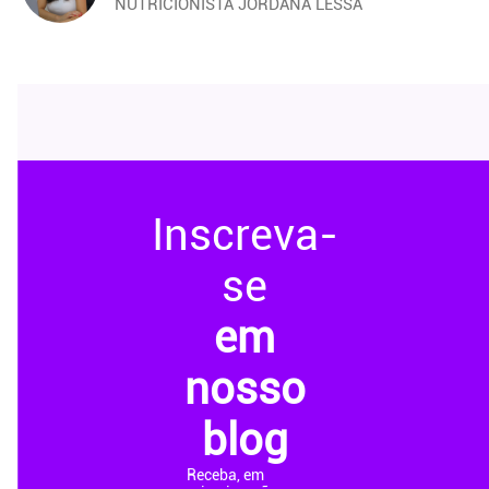
NUTRICIONISTA JORDANA LESSA
Inscreva-
se
em
nosso
blog
Receba, em