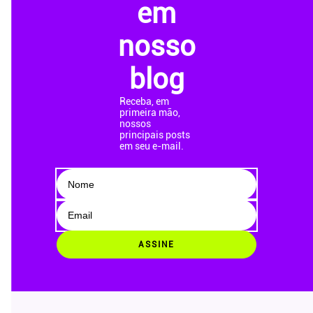
em
nosso
blog
Receba, em
primeira mão,
nossos
principais posts
em seu e-mail.
ASSINE