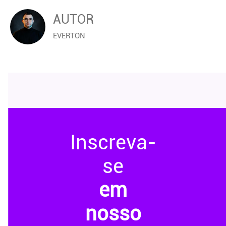
AUTOR
EVERTON
Inscreva-
se
em
nosso