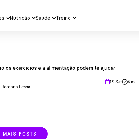
es
Nutrição
Saúde
Treino
o os exercícios e a alimentação podem te ajudar
19 Set
4 m
a Jordana Lessa
R MAIS POSTS