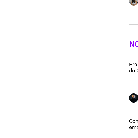
N
Pro
do 
Con
ema