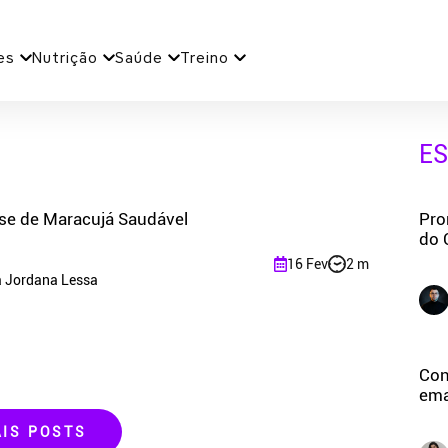
es
Nutrição
Saúde
Treino
E
se de Maracujá Saudável
Pro
do 
16 Fev
2 m
a Jordana Lessa
Con
ema
AIS POSTS