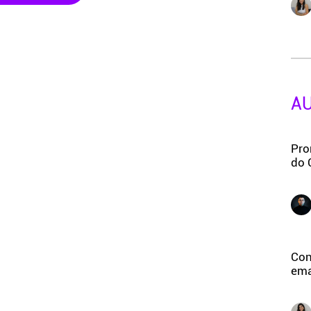
A
Pro
do 
Con
ema