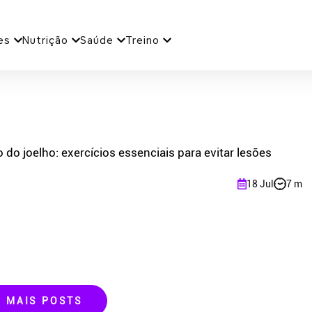
es
Nutrição
Saúde
Treino
 do joelho: exercícios essenciais para evitar lesões
18 Jul
7 m
R MAIS POSTS