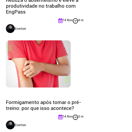
Reduza o absenteísmo e eleve a
produtividade no trabalho com
EngPass
14 Nov
4 m
Everton
Formigamento após tomar o pré-
treino: por que isso acontece?
14 Nov
3 m
Everton