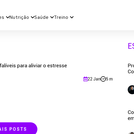
es
Nutrição
Saúde
Treino
E
falíveis para aliviar o estresse
Pr
Co
22 Jan
5 m
Co
em
AIS POSTS