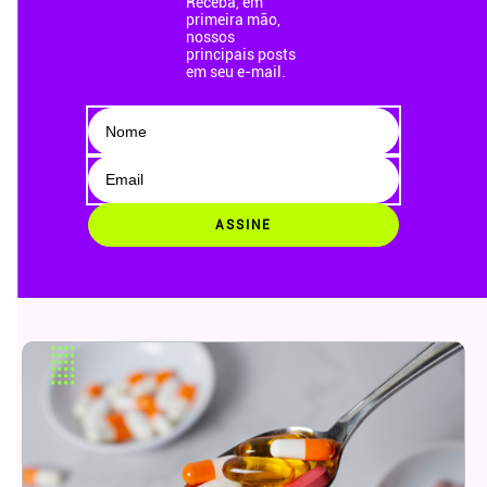
Receba, em
primeira mão,
nossos
principais posts
em seu e-mail.
ASSINE