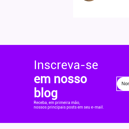
Inscreva-se
em nosso
blog
Receba, em primeira mão,
nossos principais posts em seu e-mail.