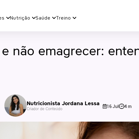
es
Nutrição
Saúde
Treino
e não emagrecer: ente
Nutricionista Jordana Lessa
16 Jul
4 m
Criador de Conteúdo