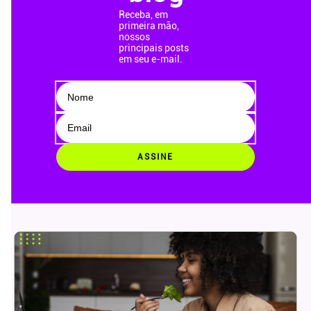
Receba, em
primeira mão,
nossos
principais posts
em seu e-mail.
ASSINE