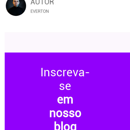
AUTOR
EVERTON
Inscreva-
se
em
nosso
blog