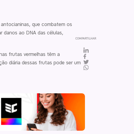
e antocianinas, que combatem os
sar danos ao DNA das células,
COMPARTILHAR
nas frutas vermelhas têm a
rção diária dessas frutas pode ser um