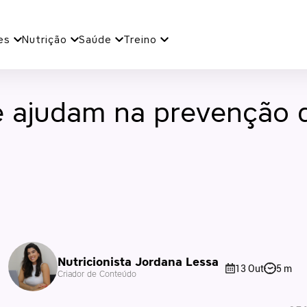
es
Nutrição
Saúde
Treino
e ajudam na prevenção 
Nutricionista Jordana Lessa
13 Out
5 m
Criador de Conteúdo