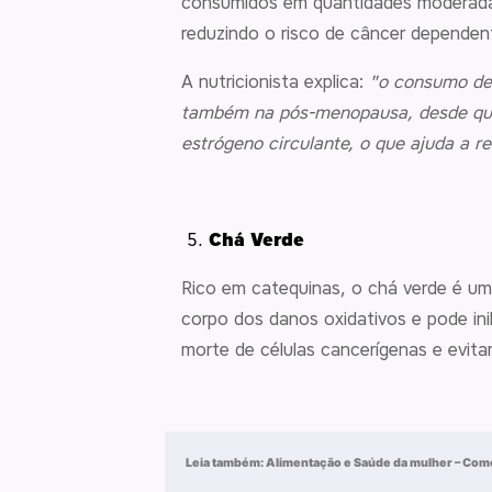
consumidos em quantidades moderadas
reduzindo o risco de câncer dependen
A nutricionista explica:
"o consumo de 
também na pós-menopausa, desde que i
estrógeno circulante, o que ajuda a red
Chá Verde
Rico em catequinas, o chá verde é um 
corpo dos danos oxidativos e pode in
morte de células cancerígenas e evi
Leia também:
Alimentação e Saúde da mulher – Como