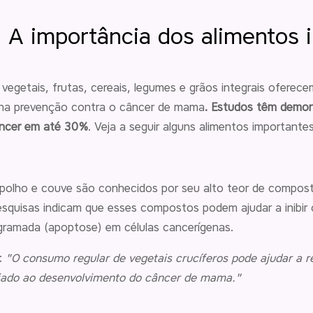
: A importância dos alimentos i
 vegetais, frutas, cereais, legumes e grãos integrais oferece
na prevenção contra o câncer de mama
. Estudos têm demon
âncer em até 30%
. Veja a seguir alguns alimentos importante
repolho e couve são conhecidos por seu alto teor de compos
squisas indicam que esses compostos podem ajudar a inibir 
ogramada (apoptose) em células cancerígenas.
a:
"O consumo regular de vegetais crucíferos pode ajudar a re
iado ao desenvolvimento do câncer de mama."