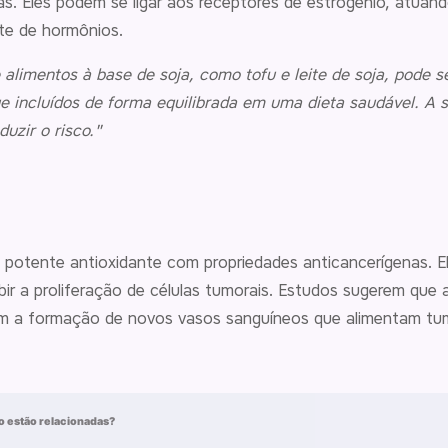
. Eles podem se ligar aos receptores de estrogênio, atuan
te de hormônios.
alimentos à base de soja, como tofu e leite de soja, pode 
ncluídos de forma equilibrada em uma dieta saudável. A so
uzir o risco."
potente antioxidante com propriedades anticancerígenas. El
ibir a proliferação de células tumorais. Estudos sugerem q
tam a formação de novos vasos sanguíneos que alimentam tu
 estão relacionadas?