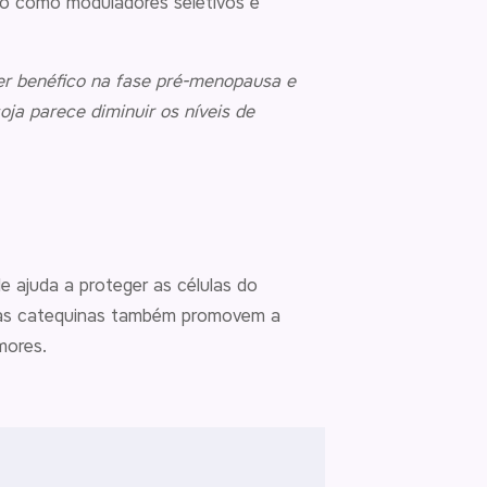
do como moduladores seletivos e
ser benéfico na fase pré-menopausa e
ja parece diminuir os níveis de
e ajuda a proteger as células do
ue as catequinas também promovem a
mores.