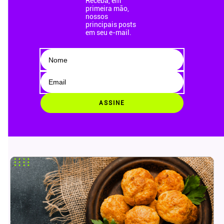
Receba, em
primeira mão,
nossos
principais posts
em seu e-mail.
ASSINE