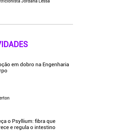
tricionista Jordana Lessa
IDADES
ção em dobro na Engenharia
rpo
erton
a o Psyllium: fibra que
ce e regula o intestino