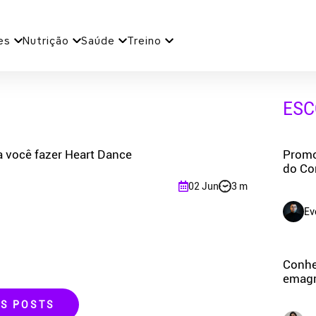
es
Nutrição
Saúde
Treino
ESC
a você fazer Heart Dance
Promo
do Co
02 Jun
3 m
Ev
Conheç
emagre
IS POSTS