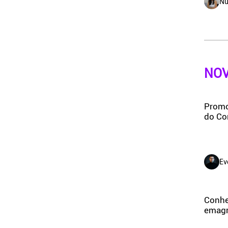
Nu
NOV
Promo
do Co
Ev
Conheç
emagre