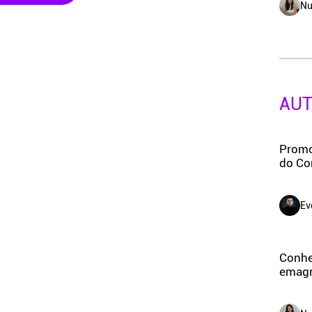
Nu
AU
Promo
do Co
Ev
Conheç
emagre