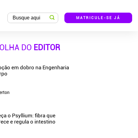
MATRICULE-SE JÁ
OLHA DO
EDITOR
ção em dobro na Engenharia
rpo
erton
a o Psyllium: fibra que
ce e regula o intestino