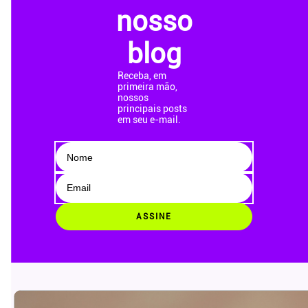
nosso
blog
Receba, em
primeira mão,
nossos
principais posts
em seu e-mail.
ASSINE