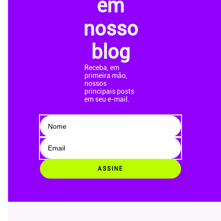
em
nosso
blog
Receba, em
primeira mão,
nossos
principais posts
em seu e-mail.
ASSINE