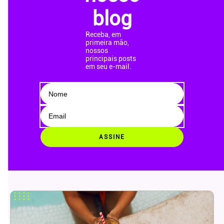
blog
Receba, em
primeira mão,
nossos
principais posts
em seu e-mail.
ASSINE