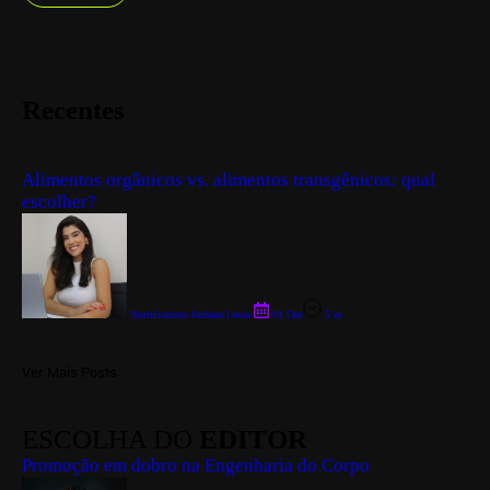
Recentes
Alimentos orgânicos vs. alimentos transgênicos: qual
escolher?
Nutricionista Jordana Lessa
01 Out
5 m
Ver Mais Posts
ESCOLHA DO
EDITOR
Promoção em dobro na Engenharia do Corpo