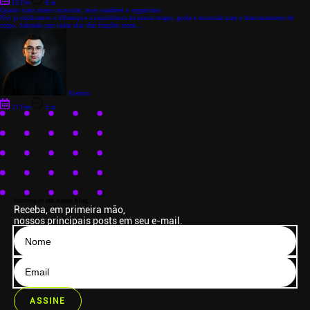
15 Fev
6 m
Quanto mais massa muscular, mais saudável o organismo
Nos já explicamos a diferença e a importância da massa magra, gorda e muscular para o funcionamento do
corpo. Sabendo que todas elas têm funções essen...
Everton
21 Dez
3 m
Inscreva-se
em nosso blog
Receba, em primeira mão,
nossos principais posts em seu e-mail.
ASSINE