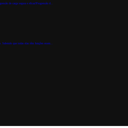
essão de carga segura e eficaz!Progressão d...
. Sabendo que todas elas têm funções essen...