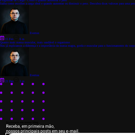
Progressão de Carga - Como e quando aumentar o peso
Saiba como escolher a carga ideal e quando aumentar ou diminuir o peso. Descubra dicas valiosas para uma progr
Everton
15 Fev
6 m
Quanto mais massa muscular, mais saudável o organismo
Nos já explicamos a diferença e a importância da massa magra, gorda e muscular para o funcionamento do corpo
Everton
21 Dez
3 m
Inscreva-se
em nosso blog
Receba, em primeira mão,
nossos principais posts em seu e-mail.