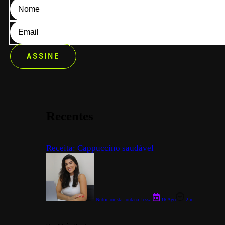
ASSINE
Recentes
Receita: Cappuccino saudável
Nutricionista Jordana Lessa
16 Ago
2 m