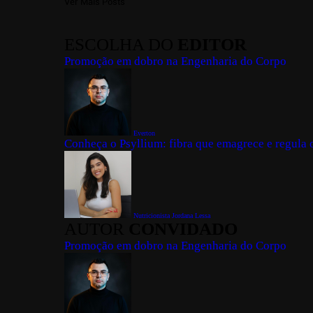
Ver Mais Posts
ESCOLHA DO
EDITOR
Promoção em dobro na Engenharia do Corpo
Everton
Conheça o Psyllium: fibra que emagrece e regula o
Nutricionista Jordana Lessa
AUTOR
CONVIDADO
Promoção em dobro na Engenharia do Corpo