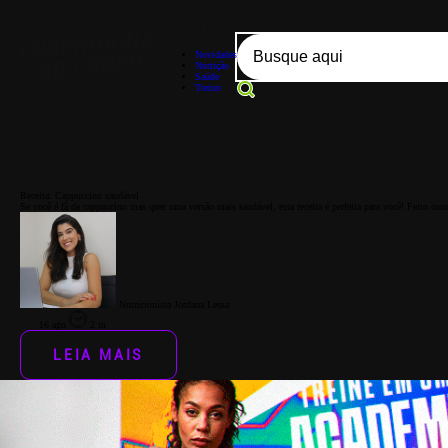
Novidades
Nutrição
Saúde
Treino
Receita: Cappuccino saudável
Se você é fã de cappuccino mas quer uma versão mais saudável, esta receita é perfeita para você! Feito com i
Nutricionista Jordana Lessa
16 ago
2 m
LEIA MAIS