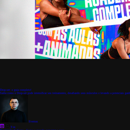
Drop-set: o guia completo!
Saiba como o Drop-set pode intensificar seu treinamento, desafiando seus músculos e levando a potenciais ganhos
Everton
9 m