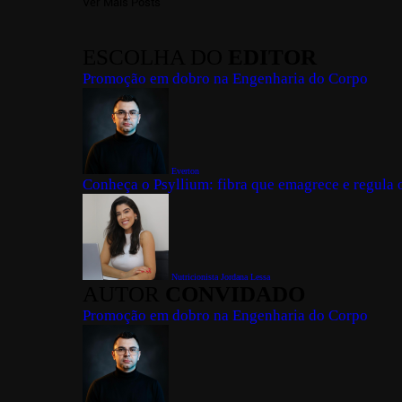
Ver Mais Posts
ESCOLHA DO
EDITOR
Promoção em dobro na Engenharia do Corpo
Everton
Conheça o Psyllium: fibra que emagrece e regula o
Nutricionista Jordana Lessa
AUTOR
CONVIDADO
Promoção em dobro na Engenharia do Corpo