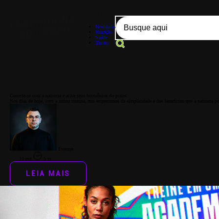
Novidades
Nutrição
Saúde
Treino
Conecte-se com a natureza e ative seus hormônios do prazer
Nos dias de hoje, com a rotina intensa, nos esquecemos da simplicidade e dos benefícios que a natureza pod
Everton
10 out
5 m
LEIA MAIS