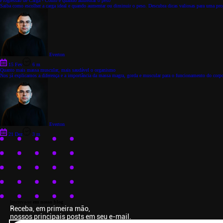
Progressão de Carga - Como e quando aumentar o peso
Saiba como escolher a carga ideal e quando aumentar ou diminuir o peso. Descubra dicas valiosas para uma progr
Everton
15 Fev
6 m
Quanto mais massa muscular, mais saudável o organismo
Nos já explicamos a diferença e a importância da massa magra, gorda e muscular para o funcionamento do corpo
Everton
21 Dez
3 m
Inscreva-se
em nosso blog
Receba, em primeira mão,
nossos principais posts em seu e-mail.