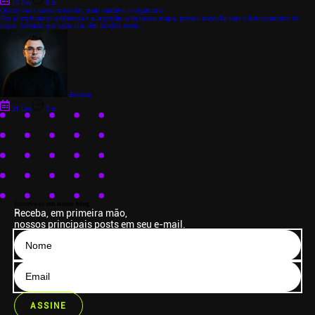
15 Fev
6 m
Quanto mais massa muscular, mais saudável o organismo
Nos já explicamos a diferença e a importância da massa magra, gorda e muscular para o funcionamento do
corpo. Sabendo que todas elas têm funções essen...
Everton
21 Dez
3 m
Inscreva-se
em nosso blog
Receba, em primeira mão,
nossos principais posts em seu e-mail.
ASSINE