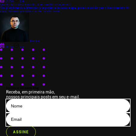
15 Fev
6 m
Quanto mais massa muscular, mais saudável o organismo
Nos já explicamos a diferença e a importância da massa magra, gorda e muscular para o funcionamento do
corpo. Sabendo que todas elas têm funções essen...
Everton
21 Dez
3 m
Inscreva-se
em nosso blog
Receba, em primeira mão,
nossos principais posts em seu e-mail.
ASSINE