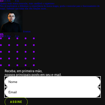
15 Fev
6 m
Quanto mais massa muscular, mais saudável o organismo
Nos já explicamos a diferença e a importância da massa magra, gorda e muscular para o funcionamento do
corpo. Sabendo que todas elas têm funções essen...
Everton
21 Dez
3 m
Inscreva-se
em nosso blog
Receba, em primeira mão,
nossos principais posts em seu e-mail.
ASSINE