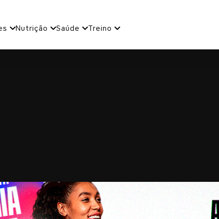
es
Nutrição
Saúde
Treino