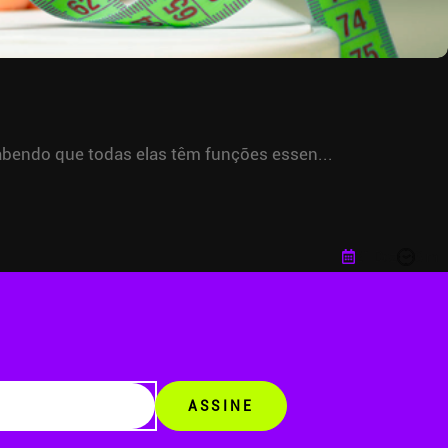
abendo que todas elas têm funções essen...
21 Dez
3 m
ASSINE