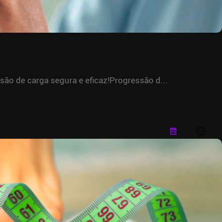
ão de carga segura e eficaz!Progressão d...
15 Fev
6 m