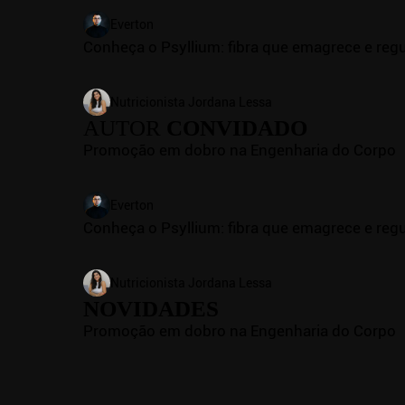
Everton
Conheça o Psyllium: fibra que emagrece e regu
Nutricionista Jordana Lessa
AUTOR
CONVIDADO
Promoção em dobro na Engenharia do Corpo
Everton
Conheça o Psyllium: fibra que emagrece e regu
Nutricionista Jordana Lessa
NOVIDADES
Promoção em dobro na Engenharia do Corpo