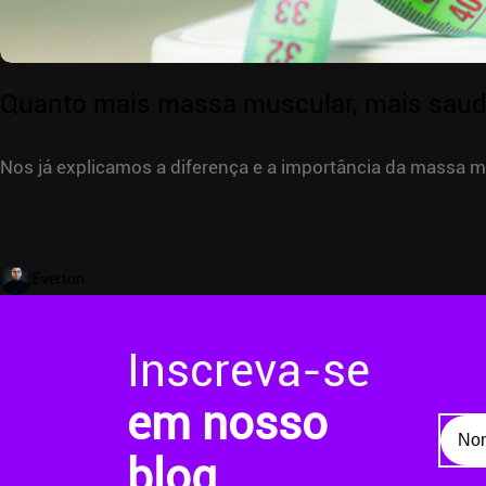
Quanto mais massa muscular, mais saud
Nos já explicamos a diferença e a importância da massa 
Everton
Inscreva-se
em nosso
blog