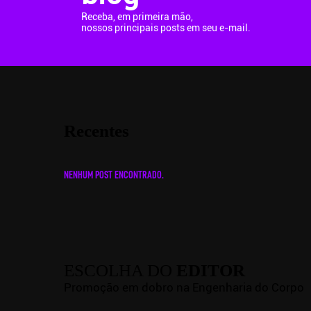
Receba, em primeira mão,
nossos principais posts em seu e-mail.
Recentes
NENHUM POST ENCONTRADO.
ESCOLHA DO
EDITOR
Promoção em dobro na Engenharia do Corpo