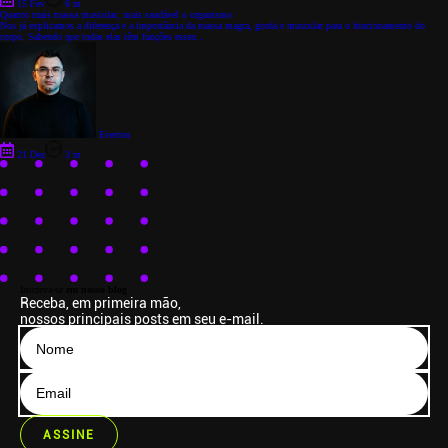
15 Fev
6 m
Quanto mais massa muscular, mais saudável o organismo
Nos já explicamos a diferença e a importância da massa magra, gorda e muscular para o funcionamento do
corpo. Sabendo que todas elas têm funções essen...
Everton
21 Dez
3 m
Inscreva-se
em nosso blog
Receba, em primeira mão,
nossos principais posts em seu e-mail.
ASSINE