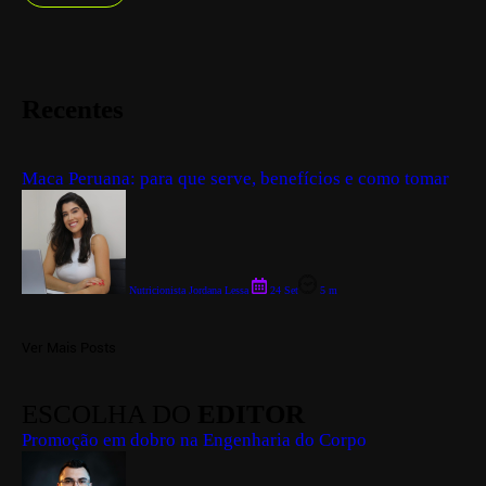
Recentes
Maca Peruana: para que serve, benefícios e como tomar
Nutricionista Jordana Lessa
24 Set
5 m
Ver Mais Posts
ESCOLHA DO
EDITOR
Promoção em dobro na Engenharia do Corpo